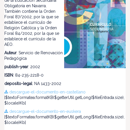
de la Educación Secundaria
Obligatoria en Navarra.
También contiene la Orden
Foral 87/2002, por la que se
establece el currículo de
Religión Católica y la Orden
Foral 84/2002, por la que se
establece el currículo de la
AEO.
Auteur
: Servicio de Renovación
Pedagógica
publish-year
: 2002
ISBN
: 84-235-2218-0
deposito-legal
: NA 1433-2002
descargue-el-documento-en-castellano
[$textoFormatea.formatKB($getterUtil.getLong($fileEntrada.size),
$locale)Kb]
descargue-el-documento-en-euskera
[$textoFormatea.formatKB($getterUtil.getLong($fileEntrada.size),
$locale)Kb]