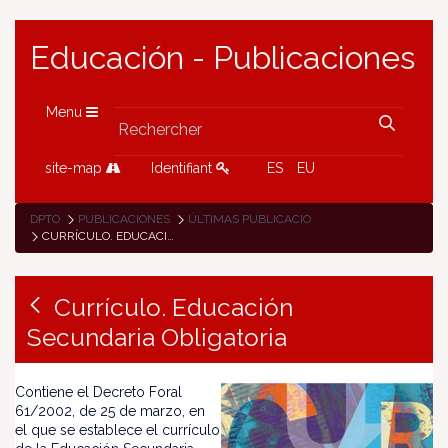
Educación - Publicaciones
Menu
site-map
Identifiant
ES
EU
DPTO
PUBLICACIONES
ÚLTIMAS PUBLICACIONES
CURRÍCULO. EDUCACIÓN SECUNDARIA OBLIGATORIA
Currículo. Educación
Secundaria Obligatoria
Contiene el Decreto Foral
61/2002, de 25 de marzo, en
el que se establece el currículo