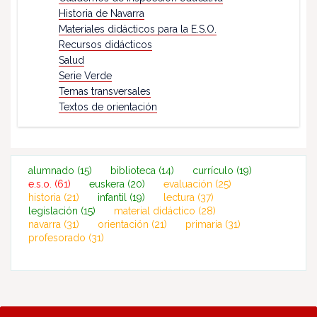
Historia de Navarra
Materiales didácticos para la E.S.O.
Recursos didácticos
Salud
Serie Verde
Temas transversales
Textos de orientación
alumnado
(15)
biblioteca
(14)
currículo
(19)
e.s.o.
(61)
euskera
(20)
evaluación
(25)
historia
(21)
infantil
(19)
lectura
(37)
legislación
(15)
material didáctico
(28)
navarra
(31)
orientación
(21)
primaria
(31)
profesorado
(31)