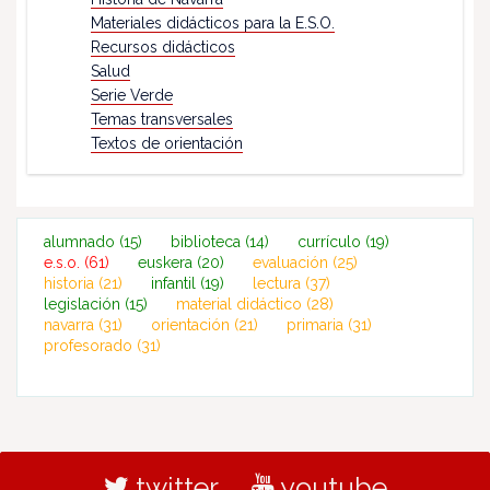
Materiales didácticos para la E.S.O.
Recursos didácticos
Salud
Serie Verde
Temas transversales
Textos de orientación
alumnado
(15)
biblioteca
(14)
currículo
(19)
e.s.o.
(61)
euskera
(20)
evaluación
(25)
historia
(21)
infantil
(19)
lectura
(37)
legislación
(15)
material didáctico
(28)
navarra
(31)
orientación
(21)
primaria
(31)
profesorado
(31)
twitter
youtube