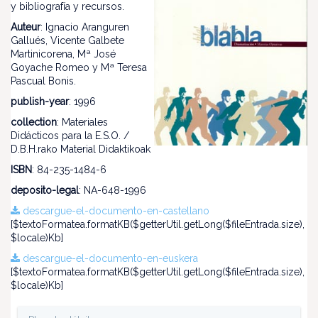
y bibliografía y recursos.
Auteur
: Ignacio Aranguren
Gallués, Vicente Galbete
Martinicorena, Mª José
Goyache Romeo y Mª Teresa
Pascual Bonis.
publish-year
: 1996
collection
: Materiales
Didácticos para la E.S.O. /
D.B.H.rako Material Didaktikoak
ISBN
: 84-235-1484-6
deposito-legal
: NA-648-1996
descargue-el-documento-en-castellano
[$textoFormatea.formatKB($getterUtil.getLong($fileEntrada.size),
$locale)Kb]
descargue-el-documento-en-euskera
[$textoFormatea.formatKB($getterUtil.getLong($fileEntrada.size),
$locale)Kb]