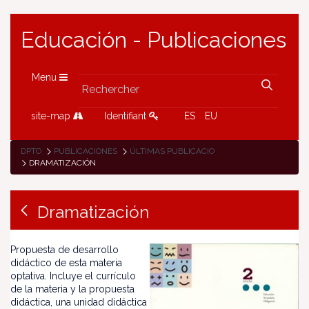
Educación - Publicaciones
Menu
site-map
Identifiant
ES
EU
DPTO
PUBLICACIONES
ÚLTIMAS PUBLICACIONES
DRAMATIZACIÓN
Dramatización
Propuesta de desarrollo
didáctico de esta materia
optativa. Incluye el currículo
de la materia y la propuesta
didáctica, una unidad didáctica