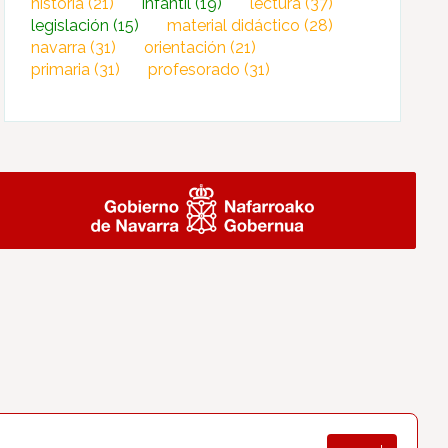
historia
(21)
infantil
(19)
lectura
(37)
legislación
(15)
material didáctico
(28)
navarra
(31)
orientación
(21)
primaria
(31)
profesorado
(31)