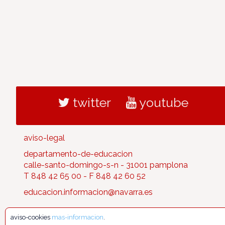
twitter
youtube
aviso-legal
departamento-de-educacion
calle-santo-domingo-s-n - 31001 pamplona
T 848 42 65 00 - F 848 42 60 52
educacion.informacion@navarra.es
aviso-cookies
mas-informacion
.