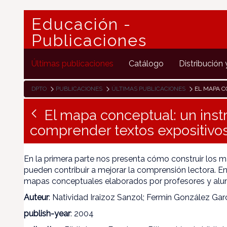
Educación -
Publicaciones
Últimas publicaciones
Catálogo
Distribución 
DPTO
PUBLICACIONES
ÚLTIMAS PUBLICACIONES
EL MAPA CONCEPTUAL
El mapa conceptual: un ins
comprender textos expositivo
En la primera parte nos presenta cómo construir los
pueden contribuir a mejorar la comprensión lectora. E
mapas conceptuales elaborados por profesores y al
Auteur
: Natividad Iraizoz Sanzol; Fermín González Gar
publish-year
: 2004