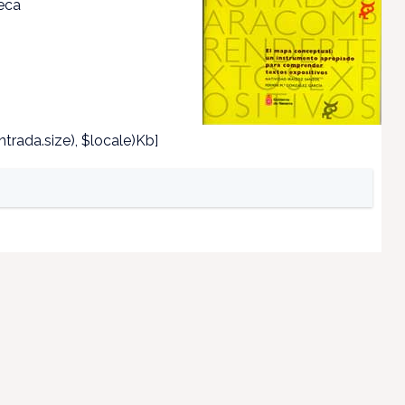
teca
trada.size), $locale)Kb]