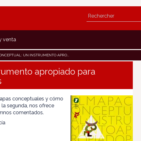
y venta
: UN INSTRUMENTO APROPIADO PARA COMPRENDER TEXTOS EXPOSITIVOS
trumento apropiado para
s
 mapas conceptuales y cómo
n la segunda, nos ofrece
umnos comentados.
cía