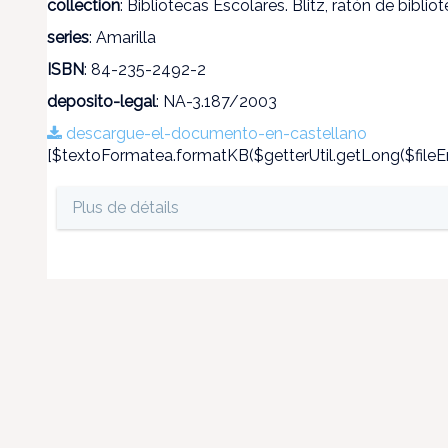
collection
: Bibliotecas Escolares. Blitz, ratón de biblio
series
: Amarilla
ISBN
: 84-235-2492-2
deposito-legal
: NA-3.187/2003
descargue-el-documento-en-castellano
[$textoFormatea.formatKB($getterUtil.getLong($fileEn
Plus de détails