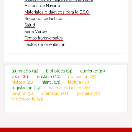
Historia de Navarra
Materiales didácticos para la E.S.O.
Recursos didácticos
Salud
Serie Verde
Temas transversales
Textos de orientación
alumnado
(15)
biblioteca
(14)
currículo
(19)
e.s.o.
(61)
euskera
(20)
evaluación
(25)
historia
(21)
infantil
(19)
lectura
(37)
legislación
(15)
material didáctico
(28)
navarra
(31)
orientación
(21)
primaria
(31)
profesorado
(31)