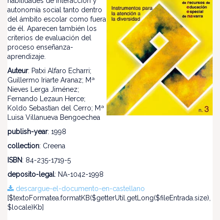
habilidades de interacción y
autonomía social tanto dentro
del ámbito escolar como fuera
de él. Aparecen también los
criterios de evaluación del
proceso enseñanza-
aprendizaje.
Auteur
: Patxi Alfaro Echarri;
Guillermo Iriarte Aranaz; Mª
Nieves Lerga Jiménez;
Fernando Lezaun Herce;
Koldo Sebastian del Cerro; Mª
Luisa Villanueva Bengoechea
publish-year
: 1998
collection
: Creena
ISBN
: 84-235-1719-5
deposito-legal
: NA-1042-1998
descargue-el-documento-en-castellano
[$textoFormatea.formatKB($getterUtil.getLong($fileEntrada.size),
$locale)Kb]