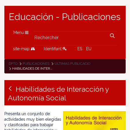
Educación - Publicaciones
Menu
site-map
Identifiant
ES
EU
DPTO
PUBLICACIONES
ÚLTIMAS PUBLICACIONES
HABILIDADES DE INTERACCIÓN Y AUTONOMÍA SOCIAL
Habilidades de Interacción y
Autonomía Social
Presenta un conjunto de
actividades muy bien elegidas
y clasificadas para trabajar