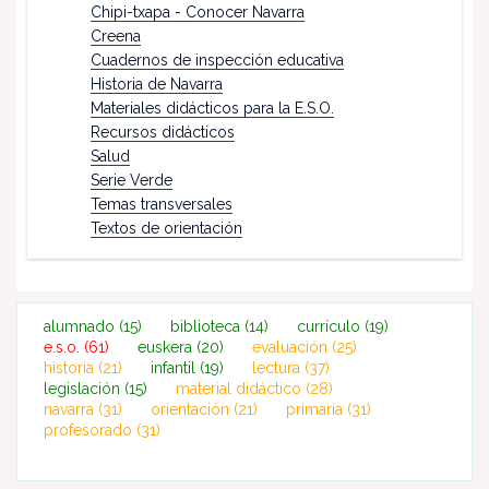
Chipi-txapa - Conocer Navarra
Creena
Cuadernos de inspección educativa
Historia de Navarra
Materiales didácticos para la E.S.O.
Recursos didácticos
Salud
Serie Verde
Temas transversales
Textos de orientación
alumnado
(15)
biblioteca
(14)
currículo
(19)
e.s.o.
(61)
euskera
(20)
evaluación
(25)
historia
(21)
infantil
(19)
lectura
(37)
legislación
(15)
material didáctico
(28)
navarra
(31)
orientación
(21)
primaria
(31)
profesorado
(31)