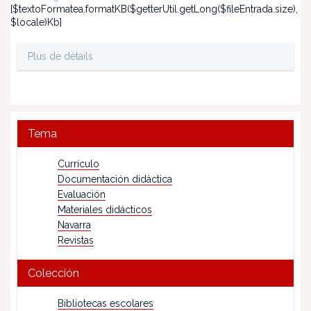
[$textoFormatea.formatKB($getterUtil.getLong($fileEntrada.size),
$locale)Kb]
Plus de détails
Tema
Currículo
Documentación didáctica
Evaluación
Materiales didácticos
Navarra
Revistas
Colección
Bibliotecas escolares