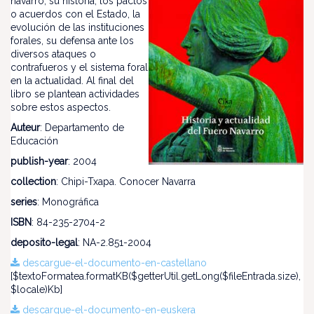
navarro, su historia, los pactos
o acuerdos con el Estado, la
evolución de las instituciones
forales, su defensa ante los
diversos ataques o
contrafueros y el sistema foral
en la actualidad. Al final del
libro se plantean actividades
sobre estos aspectos.
Auteur
: Departamento de
Educación
publish-year
: 2004
collection
: Chipi-Txapa. Conocer Navarra
series
: Monográfica
ISBN
: 84-235-2704-2
deposito-legal
: NA-2.851-2004
descargue-el-documento-en-castellano
[$textoFormatea.formatKB($getterUtil.getLong($fileEntrada.size),
$locale)Kb]
descargue-el-documento-en-euskera