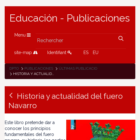
Educación - Publicaciones
Menu
site-map
Identifiant
ES
EU
DPTO
PUBLICACIONES
ÚLTIMAS PUBLICACIONES
HISTORIA Y ACTUALIDAD DEL FUERO NAVARRO
Historia y actualidad del fuero
Navarro
Este libro pretende dar a
conocer los principios
fundamentales del fuero