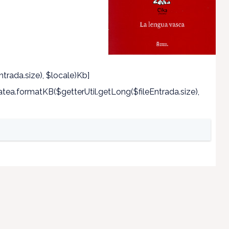
trada.size), $locale)Kb]
ea.formatKB($getterUtil.getLong($fileEntrada.size),