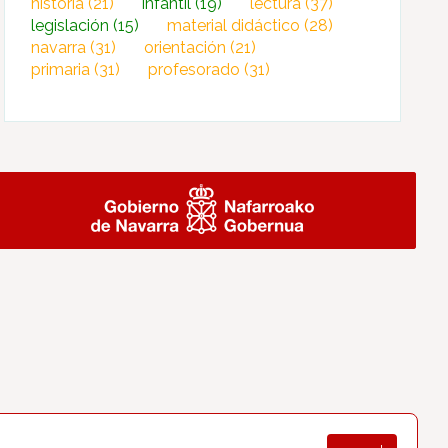
historia
(21)
infantil
(19)
lectura
(37)
legislación
(15)
material didáctico
(28)
navarra
(31)
orientación
(21)
primaria
(31)
profesorado
(31)