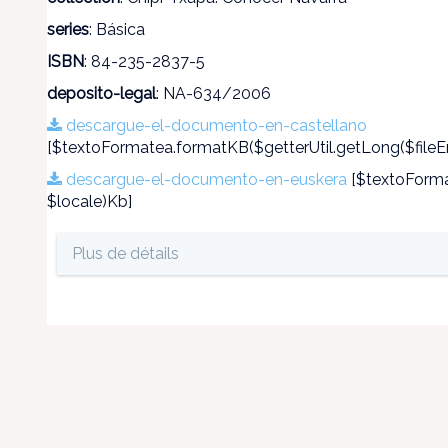
series
: Básica
ISBN
: 84-235-2837-5
deposito-legal
: NA-634/2006
descargue-el-documento-en-castellano
[$textoFormatea.formatKB($getterUtil.getLong($fileEn
descargue-el-documento-en-euskera
[$textoFormat
$locale)Kb]
Plus de détails