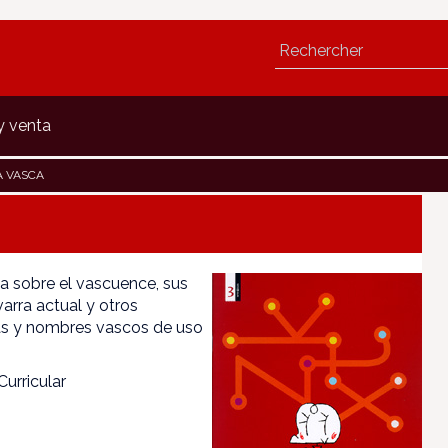
y venta
A VASCA
ta sobre el vascuence, sus
varra actual y otros
ras y nombres vascos de uso
urricular