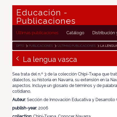
Educación -
Publicaciones
Últimas publicaciones
Catálogo
Distribución 
DPTO
PUBLICACIONES
ÚLTIMAS PUBLICACIONES
LA LENGU
La lengua vasca
Sea trata del n.º 3 de la colección Chipi-Txapa que tra
dialectos, su historia en Navarra, su extensión en la Na
aspectos. Incluye un glosario de términos y de palab
cotidiano.
Auteur
: Sección de Innovación Educativa y Desarrollo C
publish-year
: 2006
collection
: Chipi-Txapa. Conocer Navarra