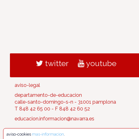
twitter
youtube
aviso-legal
departamento-de-educacion
calle-santo-domingo-s-n - 31001 pamplona
T 848 42 65 00 - F 848 42 60 52
educacion.informacion@navarra.es
aviso-cookies
mas-informacion
.