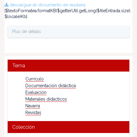
descargue-el-documento-en-euskera
[$textoFormatea.formatKB($getterUtil.getLong($fileEntrada.size),
$locale)Kb]
Plus de détails
Tema
Currículo
Documentación didáctica
Evaluación
Materiales didácticos
Navarra
Revistas
Colección