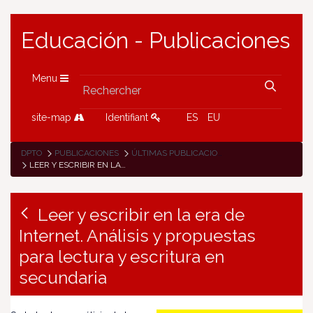
Educación - Publicaciones
Menu
site-map
Identifiant
ES
EU
DPTO
PUBLICACIONES
ÚLTIMAS PUBLICACIONES
LEER Y ESCRIBIR EN LA ERA DE INTERNET. ANÁLISIS Y PROPUESTAS PARA LECTURA Y ESCRITURA EN SECUNDARIA
Leer y escribir en la era de
Internet. Análisis y propuestas
para lectura y escritura en
secundaria