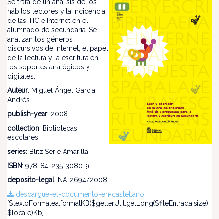
Se trata de un análisis de los
hábitos lectores y la incidencia
de las TIC e Internet en el
alumnado de secundaria. Se
analizan los géneros
discursivos de Internet, el papel
de la lectura y la escritura en
los soportes analógicos y
digitales.
Auteur
: Miguel Ángel García
Andrés
publish-year
: 2008
collection
: Bibliotecas
escolares
series
: Blitz Serie Amarilla
ISBN
: 978-84-235-3080-9
deposito-legal
: NA-2694/2008
descargue-el-documento-en-castellano
[$textoFormatea.formatKB($getterUtil.getLong($fileEntrada.size),
$locale)Kb]