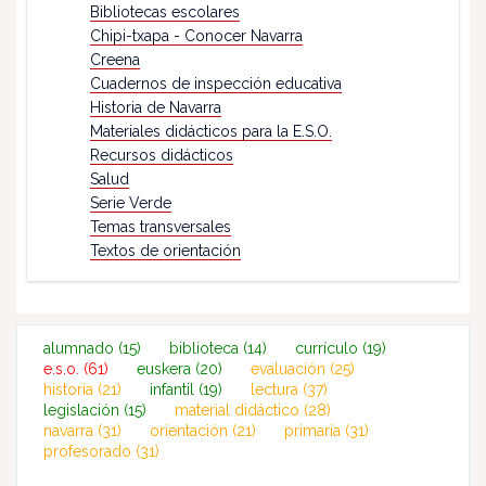
Bibliotecas escolares
Chipi-txapa - Conocer Navarra
Creena
Cuadernos de inspección educativa
Historia de Navarra
Materiales didácticos para la E.S.O.
Recursos didácticos
Salud
Serie Verde
Temas transversales
Textos de orientación
alumnado
(15)
biblioteca
(14)
currículo
(19)
e.s.o.
(61)
euskera
(20)
evaluación
(25)
historia
(21)
infantil
(19)
lectura
(37)
legislación
(15)
material didáctico
(28)
navarra
(31)
orientación
(21)
primaria
(31)
profesorado
(31)