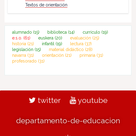
Textos de orientación
alumnado
(15)
biblioteca
(14)
currículo
(19)
e.s.o.
(61)
euskera
(20)
evaluación
(25)
historia
(21)
infantil
(19)
lectura
(37)
legislación
(15)
material didáctico
(28)
navarra
(31)
orientación
(21)
primaria
(31)
profesorado
(31)
twitter
youtube
departamento-de-educacion