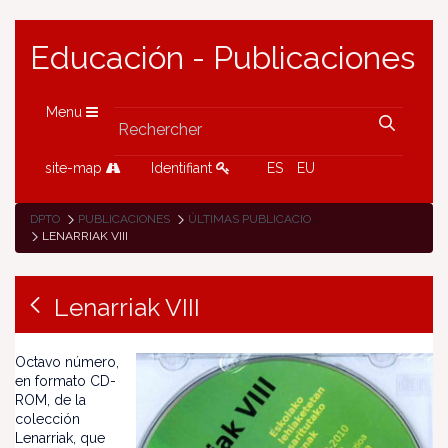
Educación - Publicaciones
Menu
site-map
Identifiant
ES
EU
DPTO
PUBLICACIONES
ÚLTIMAS PUBLICACIONES
LENARRIAK VIII
Lenarriak VIII
Octavo número,
en formato CD-
ROM, de la
colección
Lenarriak, que