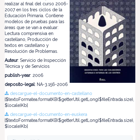
realizar al final del curso 2006-
2007 en los tres ciclos de la
Educación Primaria. Contiene
modelos de pruebas para las
áreas que se van a evaluar:
Lectura comprensiva en
castellano, Producción de
textos en castellano y
Resolución de Problemas.
Auteur
: Servicio de Inspección
Técnica y de Servicios
publish-year
: 2006
deposito-legal
: NA-3.156-2006
descargue-el-documento-en-castellano
[$textoFormatea.formatKB($getterUtil.getLong($fileEntrada.size),
$locale)Kb]
descargue-el-documento-en-euskera
[$textoFormatea.formatKB($getterUtil.getLong($fileEntrada.size),
$locale)Kb]