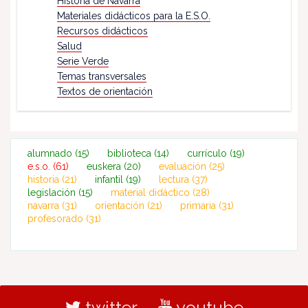
Historia de Navarra
Materiales didácticos para la E.S.O.
Recursos didácticos
Salud
Serie Verde
Temas transversales
Textos de orientación
alumnado
(15)
biblioteca
(14)
currículo
(19)
e.s.o.
(61)
euskera
(20)
evaluación
(25)
historia
(21)
infantil
(19)
lectura
(37)
legislación
(15)
material didáctico
(28)
navarra
(31)
orientación
(21)
primaria
(31)
profesorado
(31)
twitter
youtube