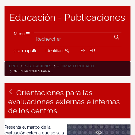
Educación - Publicaciones
Menu
site-map
Identifiant
ES
EU
DPTO
PUBLICACIONES
ÚLTIMAS PUBLICACIONES
ORIENTACIONES PARA LAS EVALUACIONES EXTERNAS E INTERNAS DE LOS CENTROS
Orientaciones para las
evaluaciones externas e internas
de los centros
Presenta el marco de la
evaluación externa que se va a