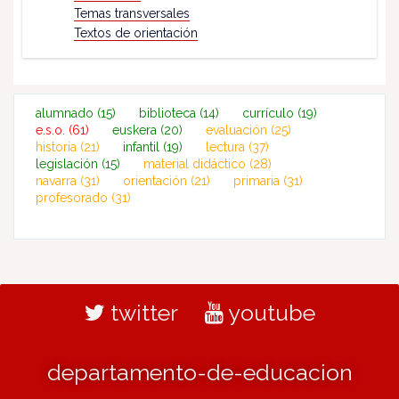
Temas transversales
Textos de orientación
alumnado
(15)
biblioteca
(14)
currículo
(19)
e.s.o.
(61)
euskera
(20)
evaluación
(25)
historia
(21)
infantil
(19)
lectura
(37)
legislación
(15)
material didáctico
(28)
navarra
(31)
orientación
(21)
primaria
(31)
profesorado
(31)
twitter
youtube
departamento-de-educacion