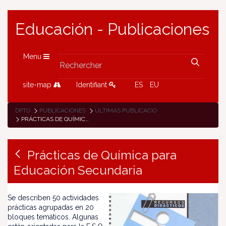
Educación - Publicaciones
Menu
site-map
Identifiant
ES
EU
DPTO
PUBLICACIONES
ÚLTIMAS PUBLICACIONES
PRÁCTICAS DE QUÍMICA PARA EDUCACIÓN SECUNDARIA
Prácticas de Química para
Educación Secundaria
Se describen 50 actividades
prácticas agrupadas en 20
bloques temáticos. Algunas