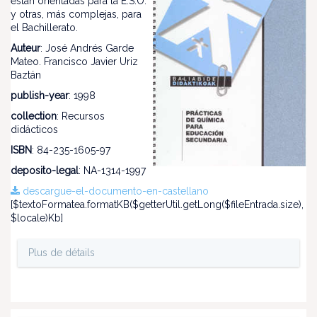
están orientadas para la E.S.O.
y otras, más complejas, para
el Bachillerato.
Auteur
: José Andrés Garde
Mateo. Francisco Javier Uriz
Baztán
publish-year
: 1998
collection
: Recursos
didácticos
ISBN
: 84-235-1605-97
deposito-legal
: NA-1314-1997
descargue-el-documento-en-castellano
[$textoFormatea.formatKB($getterUtil.getLong($fileEntrada.size),
$locale)Kb]
Plus de détails