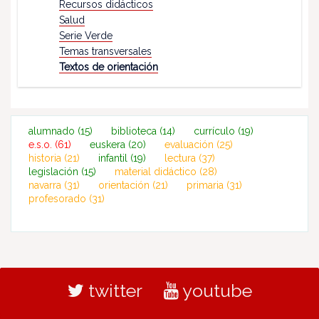
Recursos didácticos
Salud
Serie Verde
Temas transversales
Textos de orientación
alumnado
(15)
biblioteca
(14)
currículo
(19)
e.s.o.
(61)
euskera
(20)
evaluación
(25)
historia
(21)
infantil
(19)
lectura
(37)
legislación
(15)
material didáctico
(28)
navarra
(31)
orientación
(21)
primaria
(31)
profesorado
(31)
twitter
youtube