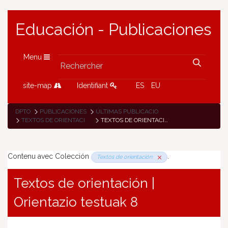
Educación - Publicaciones
Menu
site-map
Identifiant
ES
EU
DPTO
PUBLICACIONES
ÚLTIMAS PUBLICACIONES
TEXTOS DE ORIENTACIÓN
TEXTOS DE ORIENTACIÓN
Contenu avec Colección
.
Textos de orientación
Textos de orientación |
Orientazio testuak 8