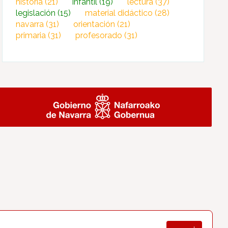
historia
(21)
infantil
(19)
lectura
(37)
legislación
(15)
material didáctico
(28)
navarra
(31)
orientación
(21)
primaria
(31)
profesorado
(31)