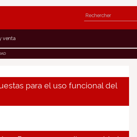
y venta
DAD
uestas para el uso funcional del