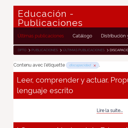
Educación -
Publicaciones
Últimas publicaciones
Catálogo
Distribución 
DPTO
PUBLICACIONES
ÚLTIMAS PUBLICACIONES
DISCAPACI
Contenu avec l'étiquette
.
discapacidad
Leer, comprender y actuar. Prop
lenguaje escrito
Lire la suite...