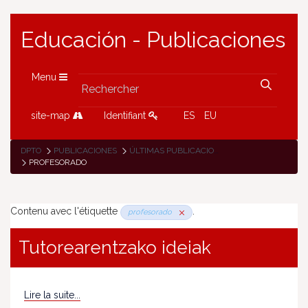
Educación - Publicaciones
Menu
site-map
Identifiant
ES
EU
DPTO
PUBLICACIONES
ÚLTIMAS PUBLICACIONES
PROFESORADO
Contenu avec l'étiquette
.
profesorado
Tutorearentzako ideiak
Lire la suite...