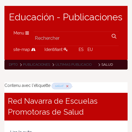
Educación - Publicaciones
Menu
site-map
Identifiant
ES
EU
DPTO
PUBLICACIONES
ÚLTIMAS PUBLICACIONES
SALUD
Contenu avec l'étiquette
.
salud
Red Navarra de Escuelas
Promotoras de Salud