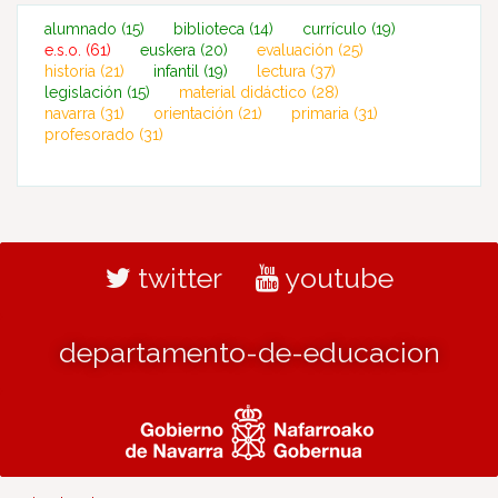
alumnado
(15)
biblioteca
(14)
currículo
(19)
e.s.o.
(61)
euskera
(20)
evaluación
(25)
historia
(21)
infantil
(19)
lectura
(37)
legislación
(15)
material didáctico
(28)
navarra
(31)
orientación
(21)
primaria
(31)
profesorado
(31)
twitter
youtube
departamento-de-educacion