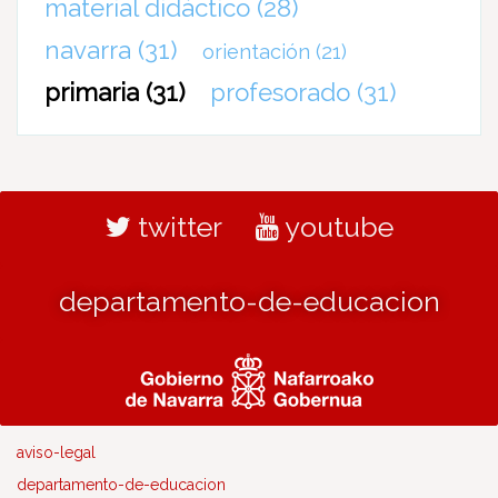
material didáctico
(28)
navarra
(31)
orientación
(21)
primaria
(31)
profesorado
(31)
twitter
youtube
departamento-de-educacion
aviso-legal
departamento-de-educacion