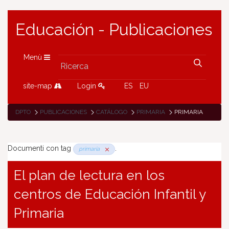
Educación - Publicaciones
Menù
site-map
Login
ES
EU
DPTO
PUBLICACIONES
CATÁLOGO
PRIMARIA
PRIMARIA
Documenti con tag
.
primaria
El plan de lectura en los
centros de Educación Infantil y
Primaria