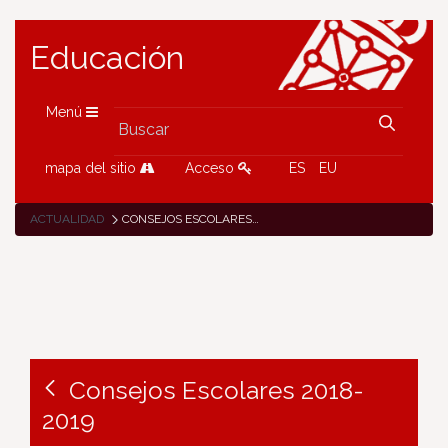
Educación
Menú
mapa del sitio
Acceso
ES
EU
ACTUALIDAD
CONSEJOS ESCOLARES 2018-2019
Consejos Escolares 2018-
2019