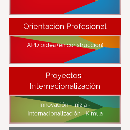
Orientación Profesional
APD bidea (en construcción)
Proyectos-
Internacionalización
Innovación - Inizia -
Internacionalización - Kimua