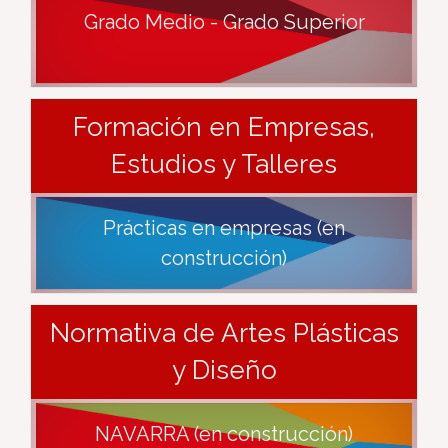
Grado Medio - Grado Superior
Formación en Empresas,
Estudios y Talleres
Prácticas en empresas (en
construcción)
Normativa de Artes Plásticas
y Diseño
NAVARRA (en construcción)