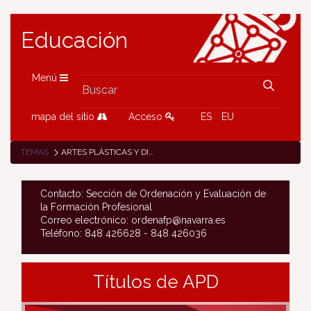
Educación
Menú
mapa del sitio
Acceso
ES
EU
TEMAS
ARTES PLÁSTICAS Y DISEÑO
Contacto: Sección de Ordenación y Evaluación de
la Formación Profesional
Correo electrónico: ordenafp@navarra.es
Teléfono: 848 426628 - 848 426036
Títulos de APD