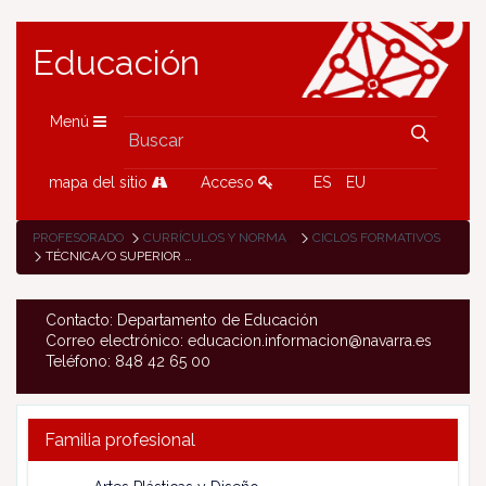
Educación
Menú
mapa del sitio
Acceso
ES
EU
PROFESORADO
CURRÍCULOS Y NORMATIVA
CICLOS FORMATIVOS
TÉCNICA/O SUPERIOR EN MECATRÓNICA INDUSTRIAL
Contacto: Departamento de Educación
Correo electrónico: educacion.informacion@navarra.es
Teléfono: 848 42 65 00
Familia profesional