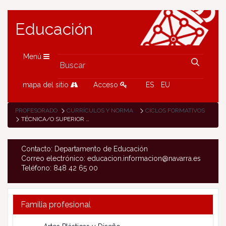
Educación
Menú
mapa del sitio
Acceso
ES
EU
PROFESORADO
CURRÍCULOS Y NORMATIVA
CICLOS FORMATIVOS
TÉCNICA/O SUPERIOR EN DISEÑO EN FABRICACIÓN MECÁNICA
Contacto: Departamento de Educación
Correo electrónico: educacion.informacion@navarra.es
Teléfono: 848 42 65 00
Familia profesional