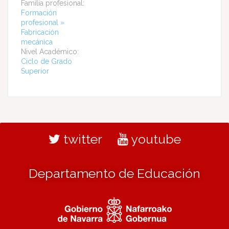
Familia profesional:
Formación
profesional »
Fabricación
mecánica
Nivel Académico:
Ciclo de Grado
Superior
twitter
youtube
Departamento de Educación