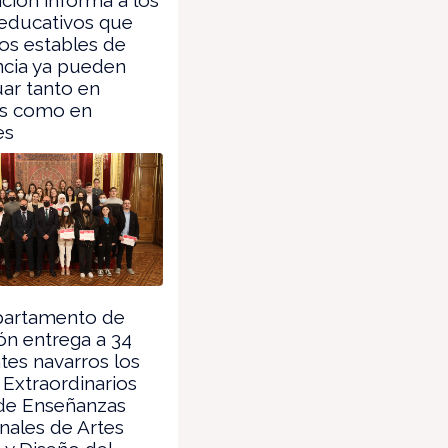
 educativos que
os estables de
ncia ya pueden
uar tanto en
es como en
es
partamento de
ón entrega a 34
tes navarros los
Extraordinarios
 de Enseñanzas
nales de Artes