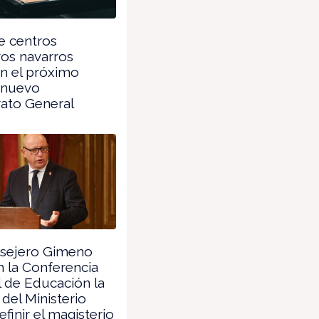
e centros
os navarros
n el próximo
 nuevo
rato General
nsejero Gimeno
 la Conferencia
l de Educación la
 del Ministerio
efinir el magisterio