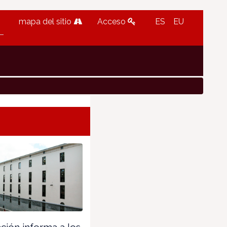
mapa del sitio
Acceso
ES
EU
ión informa a los