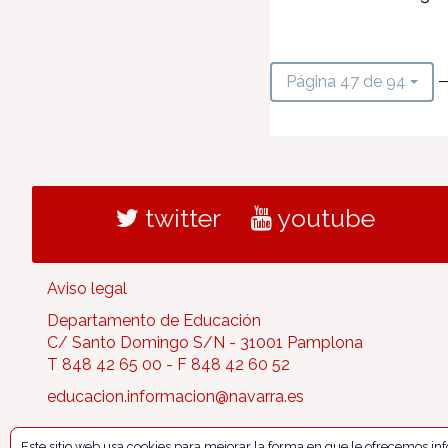
—
Página 47 de 94
twitter
youtube
Aviso legal
Departamento de Educación
C/ Santo Domingo S/N - 31001 Pamplona
T 848 42 65 00 - F 848 42 60 52
educacion.informacion@navarra.es
Este sitio web usa cookies para mejorar la forma en que le ofrecemos i