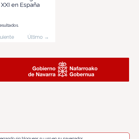
o XXI en España
resultados.
uiente
Último →
navegando sin bloquear su uso en su navegador