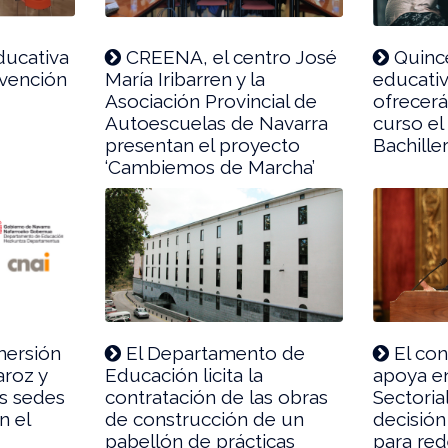
ducativa
CREENA, el centro José
Quinc
evención
María Iribarren y la
educativ
Asociación Provincial de
ofrecerá
Autoescuelas de Navarra
curso el
presentan el proyecto
Bachille
‘Cambiemos de Marcha’
mersión
El Departamento de
El co
aroz y
Educación licita la
apoya en
as sedes
contratación de las obras
Sectoria
n el
de construcción de un
decisión
pabellón de prácticas
para red