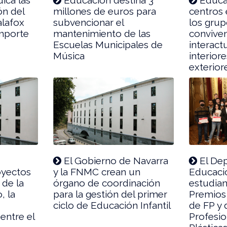
ón del
millones de euros para
centros
alafox
subvencionar el
los grup
importe
mantenimiento de las
convive
Escuelas Municipales de
interact
Música
interior
exterior
El Gobierno de Navarra
El De
oyectos
y la FNMC crean un
Educaci
 de la
órgano de coordinación
estudian
, la
para la gestión del primer
Premios 
ciclo de Educación Infantil
de FP y
entre el
Profesio