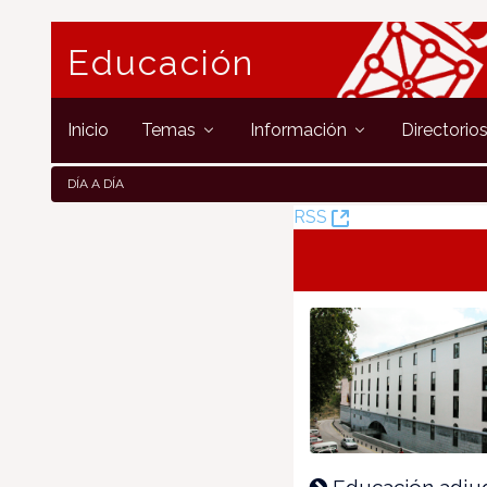
Educación
Inicio
Temas
Información
Directorio
DÍA A DÍA
(Abre
RSS
una
nueva
ventana)
Educación adjud