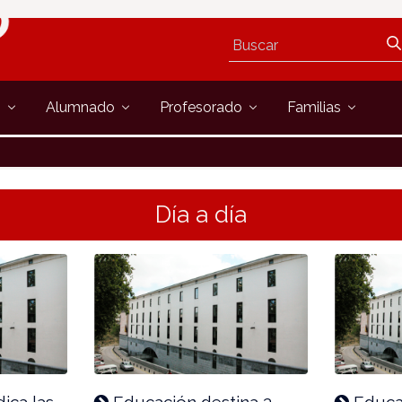
s
Alumnado
Profesorado
Familias
Día a día
ica las
Educación destina 3
Educac