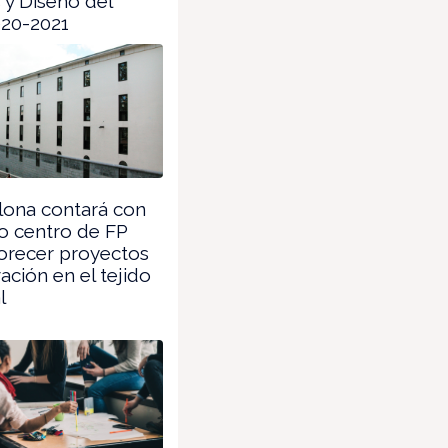
s y Diseño del
020-2021
ona contará con
o centro de FP
orecer proyectos
ación en el tejido
l