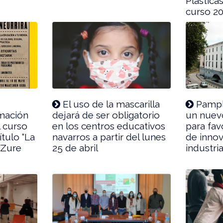
Plástica
curso 2
El uso de la mascarilla
Pampl
rmación
dejará de ser obligatorio
un nuev
l curso
en los centros educativos
para fav
ítulo “La
navarros a partir del lunes
de innov
H Zure
25 de abril
industria