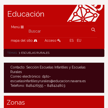
Educación
Menú
mapa del sitio
Acceso
ES
EU
TEMAS
ESCUELAS RURALES
Contacto: Sección Escuelas Infantiles y Escuelas
Rurales
Correo electrónico: dpto-
escuelasinfantilesyrurales@educacion.navarra.es
Teléfono: 848426555 – 848424803
Zonas