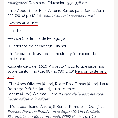
multigrado
”.
Revista de Educación, 352-378 orr.
-Pilar Abós, Roser Boix, Antonio Bustos para Revista Aula,
229 (2014) pp.12-16: "
Multinivel en la escuela rural
"
-
Revista Aula libre
-
Hik Hasi
-
Revista Cuadernos de Pedagogía
-
Cuadernos de pedagogía. Dialnet
-
Profesorado
. Revista de curriculum y formación del
profesorado
-Escuela de Ujué (2017) Proyecto "Todo lo que sabemos
sobre Cantónimo (del 684 al 780 d.C.)" [
versión castellano
]
Link
-Pilar Abós Olivares (Autor), Roser Boix Tomàs (Autor), Laura
Domingo Peñafiel (Autor), Juan Lorenzo
Lacruz (Autor), & 1 más. Libro
"El reto de la escuela rural:
hacer visible lo invisible"
.
- Moraleda-Ruano, Álvaro, & Bernal-Romero, T. (2025).
La
Escuela Rural en España en el Siglo XXI: Una Revisión
Sistemática según el protocolo PRISMA
. Revista De