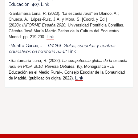
Educación, 407.
Link
-Santamaría Luna, R. (2020).
“La escuela rural”
en Blanco, A.;
Chueca, A.; López-Ruiz, J.A. y Mora, S. [Coord. y Ed.]
(2020):
INFORME España 2020.
Universidad Pontificia Comillas,
Cátedra José María Martín Patino de la Cultura del Encuentro.
Madrid. pp. 219-290.
Link
-Murillo García, J.L. (2026).
"Aulas, escuelas y centros
educativos en territorio rural"
Link
-
Santamaría Luna, R. (202
2
):
La competencia global de la escuela
rural en PISA 2018.
R
evista
Debates.
(8). Monográfico «La
Educación en el Medio Rural». Consejo Escolar de la Comunidad
Link
de Madrid. (publicación digital 2022).