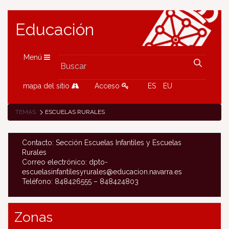
Educación
Menú
mapa del sitio
Acceso
ES
EU
TEMAS
ESCUELAS RURALES
Contacto: Sección Escuelas Infantiles y Escuelas
Rurales
Correo electrónico: dpto-
escuelasinfantilesyrurales@educacion.navarra.es
Teléfono: 848426555 – 848424803
Zonas