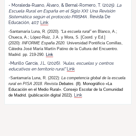
- Moraleda-Ruano, Álvaro, & Bernal-Romero, T. (2025).
La
Escuela Rural en España en el Siglo XXI: Una Revisión
Sistemática según el protocolo PRISMA
. Revista De
Educación, 407.
Link
-Santamaría Luna, R. (2020).
“La escuela rural”
en Blanco, A.;
Chueca, A.; López-Ruiz, J.A. y Mora, S. [Coord. y Ed.]
(2020):
INFORME España 2020.
Universidad Pontificia Comillas,
Cátedra José María Martín Patino de la Cultura del Encuentro.
Madrid. pp. 219-290.
Link
-Murillo García, J.L. (2026).
"Aulas, escuelas y centros
educativos en territorio rural"
Link
-
Santamaría Luna, R. (202
2
):
La competencia global de la escuela
rural en PISA 2018.
R
evista
Debates.
(8). Monográfico «La
Educación en el Medio Rural». Consejo Escolar de la Comunidad
Link
de Madrid. (publicación digital 2022).