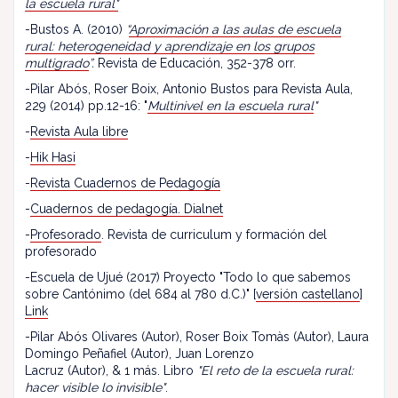
la escuela rural"
-Bustos A. (2010)
“
Aproximación a las aulas de escuela
rural: heterogeneidad y aprendizaje en los grupos
multigrado
”.
Revista de Educación, 352-378 orr.
-Pilar Abós, Roser Boix, Antonio Bustos para Revista Aula,
229 (2014) pp.12-16: "
Multinivel en la escuela rural
"
-
Revista Aula libre
-
Hik Hasi
-
Revista Cuadernos de Pedagogía
-
Cuadernos de pedagogía. Dialnet
-
Profesorado
. Revista de curriculum y formación del
profesorado
-Escuela de Ujué (2017) Proyecto "Todo lo que sabemos
sobre Cantónimo (del 684 al 780 d.C.)" [
versión castellano
]
Link
-Pilar Abós Olivares (Autor), Roser Boix Tomàs (Autor), Laura
Domingo Peñafiel (Autor), Juan Lorenzo
Lacruz (Autor), & 1 más. Libro
"El reto de la escuela rural:
hacer visible lo invisible"
.