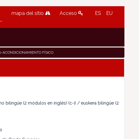
mapa del sitio
Acceso
ES
EU
S-ACONDICIONAMIENTO FÍSICO
no bilingüe (2 módulos en inglés) (c-i) / euskera bilingüe (2
s