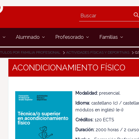
s
Alumnado
Profesorado
Familias
ÍTULOS POR FAMILIA PROFESIONAL
ACTIVIDADES FÍSICAS Y DEPORTIVAS
G
ACONDICIONAMIENTO FÍSICO
Modalidad:
presencial.
Idioma:
castellano (c) / castella
módulos en inglés) (e-i)
Créditos:
120 ECTS
Duración:
2000 horas / 2 curso