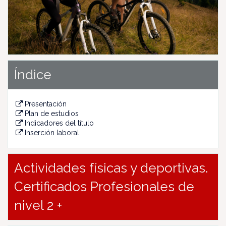
u
s
Índice
Presentación
Plan de estudios
Indicadores del título
Inserción laboral
Actividades físicas y deportivas.
Certificados Profesionales de
nivel 2 +