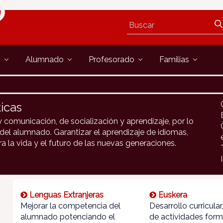
s
Alumnado
Profesorado
Familias
icas
y comunicación, de socialización y aprendizaje, por lo
 del alumnado. Garantizar el aprendizaje de idiomas,
la vida y el futuro de las nuevas generaciones.
Lenguas Extranjeras
Euskera
Mejorar la competencia del
Desarrollo curricular
alumnado potenciando el
de actividades form