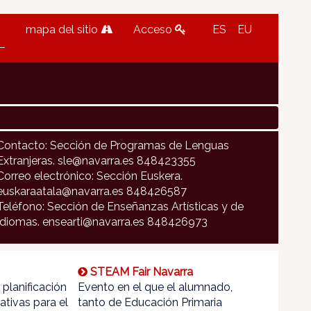
mapa del sitio
Acceso
ES
EU
Contacto: Sección de Programas de Lenguas
Extranjeras. sle@navarra.es 848423355
Correo electrónico: Sección Euskera.
euskaraatala@navarra.es 848426587
Teléfono: Sección de Enseñanzas Artísticas y de
Idiomas. ensearti@navarra.es 848426973
STEAM Fair Navarra
, planificación
Evento en el que el alumnado,
ativas para el
tanto de Educación Primaria