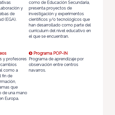
ativas
como de Educación Secundaria,
laboración y
presenta proyectos de
uebas de
investigación y experimentos
ud (EGA).
científicos y/o tecnológicos que
han desarrollado como parte del
curriculum del nivel educativo en
el que se encuentran.
eos
Programa POP-IN
s y profesores
Programa de aprendizaje por
ercambios
observación entre centros
nal como a
navarros.
 fin de
rmación,
ramas que
llo de una mano
 en Europa.