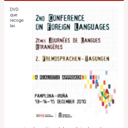
DVD
que
recoge
las