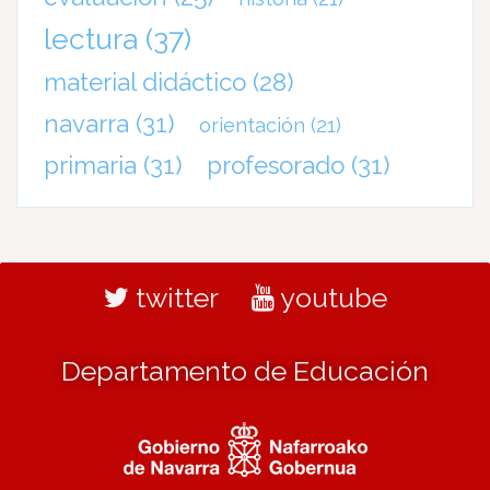
lectura
(37)
material didáctico
(28)
navarra
(31)
orientación
(21)
primaria
(31)
profesorado
(31)
twitter
youtube
Departamento de Educación