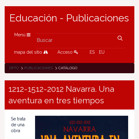
Educación - Publicaciones
Menú
mapa del sitio
Acceso
ES
EU
DPTO
PUBLICACIONES
CATÁLOGO
1212-1512-2012 Navarra. Una
aventura en tres tiempos
Se trata
de una
obra