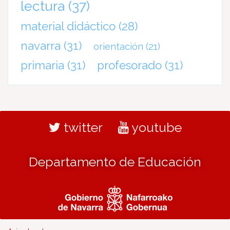
lectura
(37)
material didáctico
(28)
navarra
(31)
orientación
(21)
primaria
(31)
profesorado
(31)
twitter
youtube
Departamento de Educación