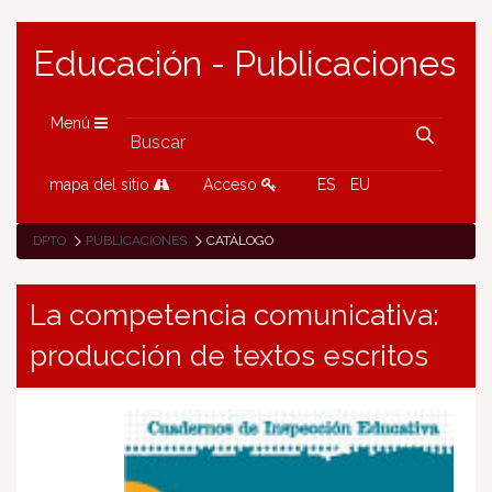
Educación - Publicaciones
Menú
mapa del sitio
Acceso
ES
EU
DPTO
PUBLICACIONES
CATÁLOGO
La competencia comunicativa:
producción de textos escritos