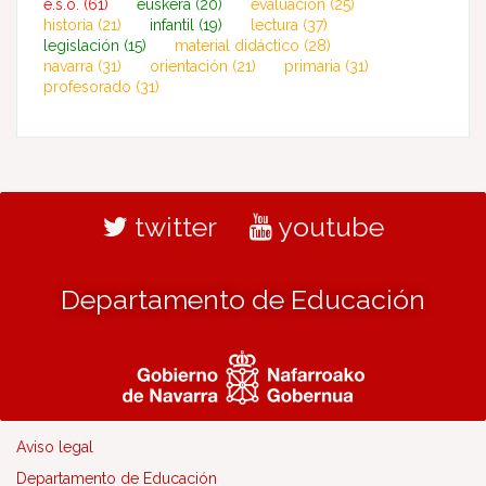
e.s.o.
(61)
euskera
(20)
evaluación
(25)
historia
(21)
infantil
(19)
lectura
(37)
legislación
(15)
material didáctico
(28)
navarra
(31)
orientación
(21)
primaria
(31)
profesorado
(31)
twitter
youtube
Departamento de Educación
Aviso legal
Departamento de Educación