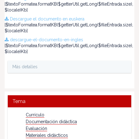
[$textoFormatea.formatKB($getterUtil.getLong($fileEntrada.size),
$locale)Kb]
Descargue el documento en euskera
[$textoFormatea.formatKB($getterUtil.getLong($fileEntrada.size),
$locale)Kb]
descargue-el-documento-en-ingles
[$textoFormatea.formatKB($getterUtil.getLong($fileEntrada.size),
$locale)Kb]
Más detalles
Tema
Currículo
Documentación didáctica
Evaluación
Materiales didácticos