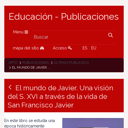
Educación - Publicaciones
Menú
mapa del sitio
Acceso
ES
EU
DPTO
PUBLICACIONES
ÚLTIMAS PUBLICACIONES
EL MUNDO DE JAVIER. UNA VISIÓN DEL S. XVI A TRAVÉS DE LA VIDA DE SAN FRANCISCO JAVIER
El mundo de Javier. Una visión
del S. XVI a través de la vida de
San Francisco Javier
En este libro se estudia una
época históricamente