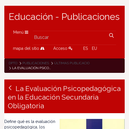
Educación - Publicaciones
Menú
mapa del sitio
Acceso
ES
EU
DPTO
PUBLICACIONES
ÚLTIMAS PUBLICACIONES
LA EVALUACIÓN PSICOPEDAGÓGICA EN LA EDUCACIÓN SECUNDARIA OBLIGATORIA
La Evaluación Psicopedagógica
en la Educación Secundaria
Obligatoria
Define qué es la evaluación
psicopedagógica, los