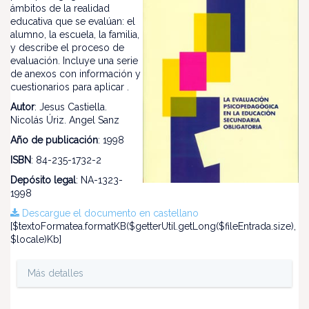
ámbitos de la realidad
educativa que se evalúan: el
alumno, la escuela, la familia,
y describe el proceso de
evaluación. Incluye una serie
de anexos con información y
cuestionarios para aplicar .
Autor
: Jesus Castiella.
Nicolás Úriz. Angel Sanz
Año de publicación
: 1998
ISBN
: 84-235-1732-2
Depósito legal
: NA-1323-
1998
Descargue el documento en castellano
[$textoFormatea.formatKB($getterUtil.getLong($fileEntrada.size),
$locale)Kb]
Más detalles