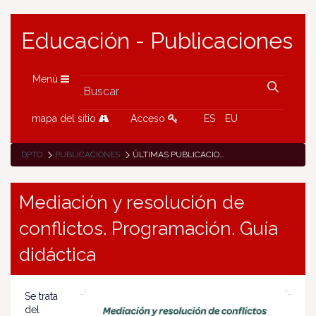
Educación - Publicaciones
Menú
mapa del sitio
Acceso
ES
EU
DPTO
PUBLICACIONES
ÚLTIMAS PUBLICACIONES
Mediación y resolución de
conflictos. Programación. Guía
didáctica
Se trata
del