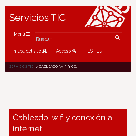
Servicios TIC
Menú
mapa del sitio
Acceso
ES
EU
SERVICIOS TIC
CABLEADO, WIFI Y CONEXIÓN A INTERNET
Cableado, wifi y conexión a
internet