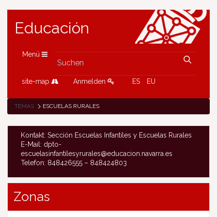
Educación
Menü
site-map
Anmelden
ES
EU
TEMAS
ESCUELAS RURALES
Kontakt: Sección Escuelas Infantiles y Escuelas Rurales
E-Mail: dpto-
escuelasinfantilesyrurales@educacion.navarra.es
Telefon: 848426555 – 848424803
Zonas