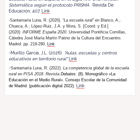
Sistemática según el protocolo PRISMA
. Revista De
Educación, 407.
Link
-Santamaría Luna, R. (2020).
“La escuela rural”
en Blanco, A.;
Chueca, A.; López-Ruiz, J.A. y Mora, S. [Coord. y Ed.]
(2020):
INFORME España 2020.
Universidad Pontificia Comillas,
Cátedra José María Martín Patino de la Cultura del Encuentro.
Madrid. pp. 219-290.
Link
-Murillo García, J.L. (2026).
"Aulas, escuelas y centros
educativos en territorio rural"
Link
-
Santamaría Luna, R. (202
2
):
La competencia global de la escuela
rural en PISA 2018.
R
evista
Debates.
(8). Monográfico «La
Educación en el Medio Rural». Consejo Escolar de la Comunidad
Link
de Madrid. (publicación digital 2022).