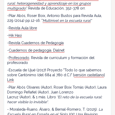
rural: heterogeneidad y aprendizaje en los grupos
multigrado
”.
Revista de Educación, 352-378 orr.
-Pilar Abós, Roser Boix, Antonio Bustos para Revista Aula,
229 (2014) pp.12-16: "
Multinivel en la escuela rural
"
-
Revista Aula libre
-
Hik Hasi
-
Revista Cuadernos de Pedagogía
-
Cuadernos de pedagogía. Dialnet
-
Profesorado
. Revista de curriculum y formación del
profesorado
-Escuela de Ujué (2017) Proyecto "Todo lo que sabemos
sobre Cantónimo (del 684 al 780 d.C.)" [
versión castellano
]
Link
-Pilar Abós Olivares (Autor), Roser Boix Tomàs (Autor), Laura
Domingo Peñafiel (Autor), Juan Lorenzo
Lacruz (Autor), & 1 más. Libro
"El reto de la escuela rural:
hacer visible lo invisible"
.
- Moraleda-Ruano, Álvaro, & Bernal-Romero, T. (2025).
La
Escuela Rural en España en el Siglo XXI: Una Revisión