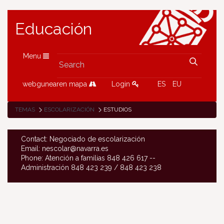
Educación
Menu
webgunearen mapa
Login
ES
EU
TEMAS
ESCOLARIZACIÓN
ESTUDIOS
Contact: Negociado de escolarización
Email: nescolar@navarra.es
Phone: Atención a familias 848 426 617 --
Administración 848 423 239 / 848 423 238