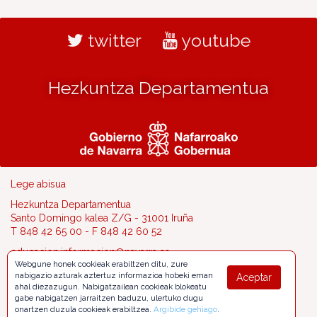
twitter
youtube
Hezkuntza Departamentua
Lege abisua
Hezkuntza Departamentua
Santo Domingo kalea Z/G - 31001 Iruña
T 848 42 65 00 - F 848 42 60 52
educacion.informacion@navarra.es
Webgune honek cookieak erabiltzen ditu, zure
nabigazio azturak aztertuz informazioa hobeki eman
Aceptar
ahal diezazugun. Nabigatzailean cookieak blokeatu
gabe nabigatzen jarraitzen baduzu, ulertuko dugu
onartzen duzula cookieak erabiltzea.
Argibide gehiago
.