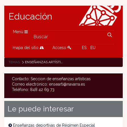
Educación
Menú
mapa del sitio
Acceso
ES
EU
TEMAS
ENSEÑANZAS ARTÍSTICAS
Contacto: Seccion de enseñanzas artísticas
Correo electrónico: ensearti@navarra.es
Teléfono: 848 42 69 73
Le puede interesar
Enseñanzas deportivas de Régimen Especial