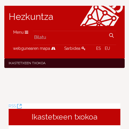
Hezkuntza
Menu
webgunearen mapa
Sarbidea
ES
EU
IKASTETXEEN TXOKOA
(Leiho
RSS
berria
Ikastetxeen txokoa
ireki)