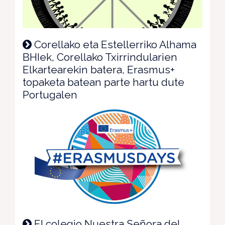
Corellako eta Estellerriko Alhama
BHIek, Corellako Txirrindularien
Elkartearekin batera, Erasmus+
topaketa batean parte hartu dute
Portugalen
El colegio Nuestra Señora del