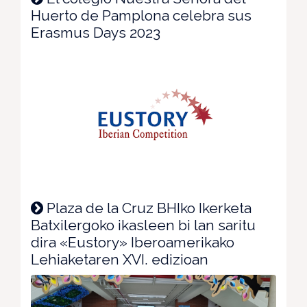
Huerto de Pamplona celebra sus
Erasmus Days 2023
Plaza de la Cruz BHIko Ikerketa
Batxilergoko ikasleen bi lan saritu
dira «Eustory» Iberoamerikako
Lehiaketaren XVI. edizioan