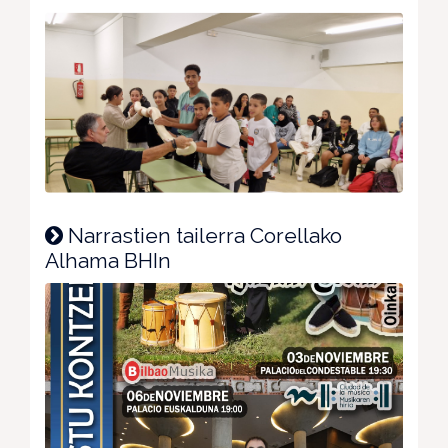
Narrastien tailerra Corellako
Alhama BHIn