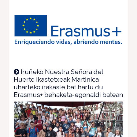
Iruñeko Nuestra Señora del
Huerto ikastetxeak Martinica
uharteko irakasle bat hartu du
Erasmus+ behaketa-egonaldi batean