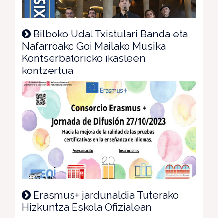
Bilboko Udal Txistulari Banda eta
Nafarroako Goi Mailako Musika
Kontserbatorioko ikasleen
kontzertua
Erasmus+ jardunaldia Tuterako
Hizkuntza Eskola Ofizialean