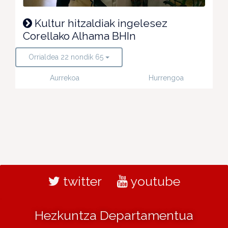
Kultur hitzaldiak ingelesez
Corellako Alhama BHIn
Orrialdea 22 nondik 65
Aurrekoa
Hurrengoa
twitter
youtube
Hezkuntza Departamentua