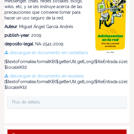
messenger, chats, redes sociales, blogs,
wikis, etc, y se les instruye acerca de las
precauciones que conviene tomar para
hacer un uso seguro de la red.
Auteur
: Miguel Ángel García Andrés
publish-year
: 2009
deposito-legal
: NA-2541-2009
descargue-el-documento-en-castellano
[$textoFormatea.formatKB($getterUtil.getLong($fileEntrada.size),
$locale)Kb]
descargue-el-documento-en-euskera
[$textoFormatea.formatKB($getterUtil.getLong($fileEntrada.size),
$locale)Kb]
Plus de détails