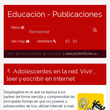
Educación - Publicaciones
Menu
site-map
Identifiant
ES
EU
DPTO
PUBLICACIONES
CATÁLOGO
ADOLESCENTES EN LA RED. VIVIR , LEER Y ESCRIBIR EN INTERNET
Adolescentes en la red. Vivir ,
leer y escribir en Internet
Desplegable en el que se explica a los
padres de forma sencilla y comprensible las
principales formas en que los jovenes y
adolescentes de hoy utilizan Internet: e-mail,