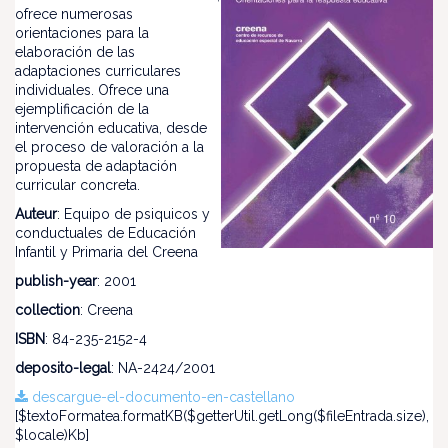
ofrece numerosas
orientaciones para la
elaboración de las
adaptaciones curriculares
individuales. Ofrece una
ejemplificación de la
intervención educativa, desde
el proceso de valoración a la
propuesta de adaptación
curricular concreta.
Auteur
: Equipo de psiquicos y
conductuales de Educación
Infantil y Primaria del Creena
publish-year
: 2001
collection
: Creena
ISBN
: 84-235-2152-4
deposito-legal
: NA-2424/2001
descargue-el-documento-en-castellano
[$textoFormatea.formatKB($getterUtil.getLong($fileEntrada.size),
$locale)Kb]