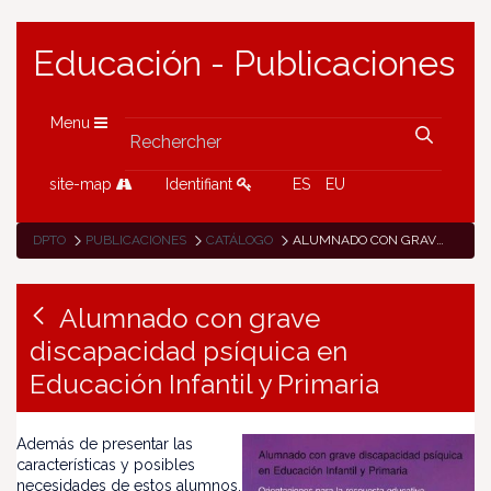
Educación - Publicaciones
Menu
site-map
Identifiant
ES
EU
DPTO
PUBLICACIONES
CATÁLOGO
ALUMNADO CON GRAVE DISCAPACIDAD PSÍQUICA EN EDUCACIÓN INFANTIL Y PRIMARIA
Alumnado con grave
discapacidad psíquica en
Educación Infantil y Primaria
Además de presentar las
características y posibles
necesidades de estos alumnos,