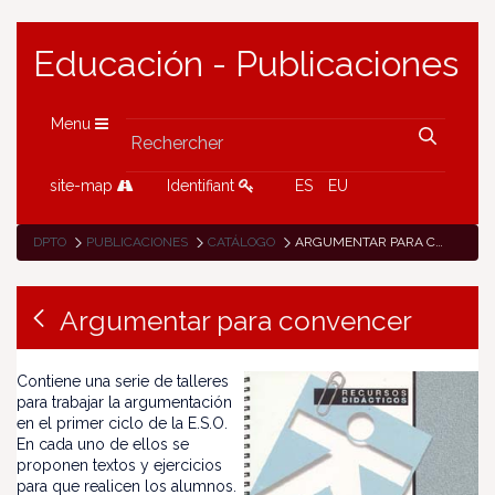
Educación - Publicaciones
Menu
site-map
Identifiant
ES
EU
DPTO
PUBLICACIONES
CATÁLOGO
ARGUMENTAR PARA CONVENCER
Argumentar para convencer
Contiene una serie de talleres
para trabajar la argumentación
en el primer ciclo de la E.S.O.
En cada uno de ellos se
proponen textos y ejercicios
para que realicen los alumnos.