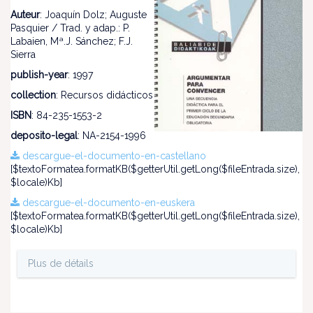
Auteur
: Joaquín Dolz; Auguste
Pasquier / Trad. y adap.: P.
Labaien, Mª.J. Sánchez; F.J.
Sierra
publish-year
: 1997
collection
: Recursos didácticos
ISBN
: 84-235-1553-2
deposito-legal
: NA-2154-1996
descargue-el-documento-en-castellano
[$textoFormatea.formatKB($getterUtil.getLong($fileEntrada.size),
$locale)Kb]
descargue-el-documento-en-euskera
[$textoFormatea.formatKB($getterUtil.getLong($fileEntrada.size),
$locale)Kb]
Plus de détails