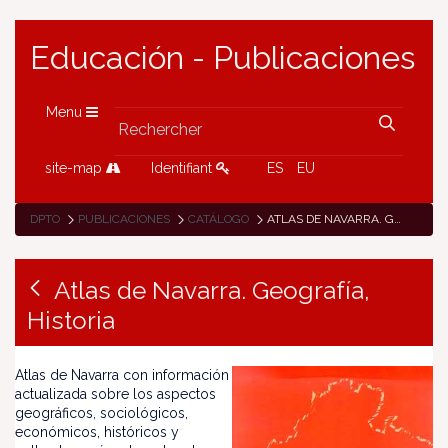
Educación - Publicaciones
Menu
site-map
Identifiant
ES
EU
DPTO
PUBLICACIONES
CATÁLOGO
ATLAS DE NAVARRA. GEOGRAFÍA, HISTORIA
Atlas de Navarra. Geografía,
Historia
Atlas de Navarra con información
actualizada sobre los aspectos
geográficos, sociológicos,
económicos, históricos y