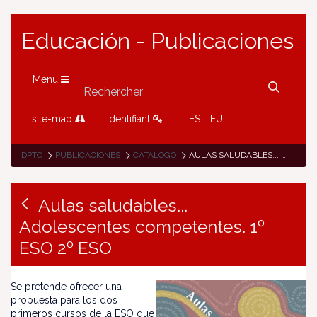
Educación - Publicaciones
Menu
site-map
Identifiant
ES
EU
DPTO
PUBLICACIONES
CATÁLOGO
AULAS SALUDABLES... ADOLESCENTES COMPETENTES. 1º ESO 2º ESO
Aulas saludables...
Adolescentes competentes. 1º
ESO 2º ESO
Se pretende ofrecer una
propuesta para los dos
primeros cursos de la ESO que