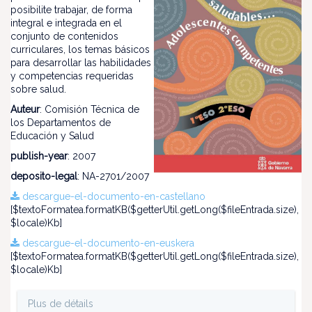
posibilite trabajar, de forma
integral e integrada en el
conjunto de contenidos
curriculares, los temas básicos
para desarrollar las habilidades
y competencias requeridas
sobre salud.
Auteur
: Comisión Técnica de
los Departamentos de
Educación y Salud
publish-year
: 2007
deposito-legal
: NA-2701/2007
descargue-el-documento-en-castellano
[$textoFormatea.formatKB($getterUtil.getLong($fileEntrada.size),
$locale)Kb]
descargue-el-documento-en-euskera
[$textoFormatea.formatKB($getterUtil.getLong($fileEntrada.size),
$locale)Kb]
Plus de détails