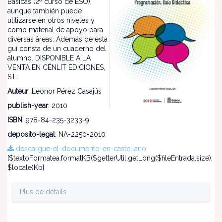
Básicas (2º curso de ESO),
aunque también puede
utilizarse en otros niveles y
como material de apoyo para
diversas áreas. Además de esta
guí consta de un cuaderno del
alumno. DISPONIBLE A LA
VENTA EN CÉNLIT EDICIONES,
S.L.
Auteur
: Leonor Pérez Casajús
publish-year
: 2010
ISBN
: 978-84-235-3233-9
deposito-legal
: NA-2250-2010
descargue-el-documento-en-castellano
[$textoFormatea.formatKB($getterUtil.getLong($fileEntrada.size),
$locale)Kb]
Plus de détails