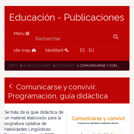
Educación - Publicaciones
Menu
site-map
Identifiant
ES
EU
DPTO
PUBLICACIONES
CATÁLOGO
COMUNICARSE Y CONVIVIR. PROGRAMACIÓN, GUÍA DIDÁCTICA
Comunicarse y convivir.
Programación, guía didáctica
Se trata de la guía didáctica de
un material elaborado para la
asignatura optativa de
Habilidades Lingüísticas