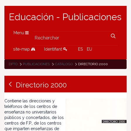
Educación - Publicaciones
Menu
site-map
Identifiant
ES
EU
DPTO
PUBLICACIONES
CATÁLOGO
DIRECTORIO 2000
Directorio 2000
Contiene las direcciones y
teléfonos de los centros de
enseñanza no universitarios
públicos y concertados, de los
centros de F.P., de los centros
que imparten enseñanzas de