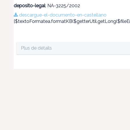
deposito-legal
: NA-3225/2002
descargue-el-documento-en-castellano
[$textoFormatea.formatKB($getterUtil.getLong($fileEn
Plus de détails