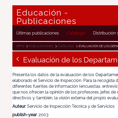
Educación -
Publicaciones
Últimas publicaciones
Catálogo
Distribución 
DPTO
PUBLICACIONES
CATÁLOGO
EVALUACIÓN DE LOS DEPA
Evaluación de los Departam
Presenta los datos de la evaluación de los Departame
elaborado el Servicio de Inspección. Para la recogida d
diferentes fuentes de información (encuestas, entrevi
que nos ofrecen la opinión de los profesores, jefes d
directivos y, también, la visión externa del propio evalu
Auteur
: Servicio de Inspección Técnica y de Servicios
publish-year
: 2003