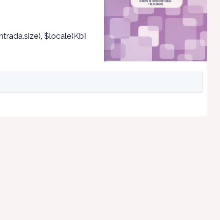
trada.size), $locale)Kb]