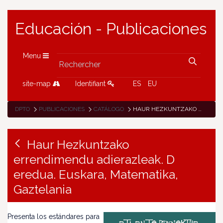
Educación - Publicaciones
Menu
site-map
Identifiant
ES
EU
DPTO
PUBLICACIONES
CATÁLOGO
HAUR HEZKUNTZAKO ERRENDIMENDU ADIERAZLEAK. D EREDUA. EUSKARA, MATEMATIKA, GAZTELANIA
Haur Hezkuntzako
errendimendu adierazleak. D
eredua. Euskara, Matematika,
Gaztelania
Presenta los estándares para