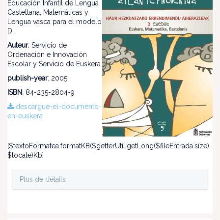
Educación Infantil de Lengua
Castellana, Matemáticas y
Lengua vasca para el modelo
D.
Auteur
: Servicio de
Ordenación e Innovación
Escolar y Servicio de Euskera
publish-year
: 2005
ISBN
: 84-235-2804-9
descargue-el-documento-
en-euskera
[$textoFormatea.formatKB($getterUtil.getLong($fileEntrada.size),
$locale)Kb]
Plus de détails