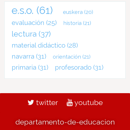
e.s.o.
(61)
euskera
(20)
evaluación
(25)
historia
(21)
lectura
(37)
material didáctico
(28)
navarra
(31)
orientación
(21)
primaria
(31)
profesorado
(31)
twitter
youtube
departamento-de-educacion