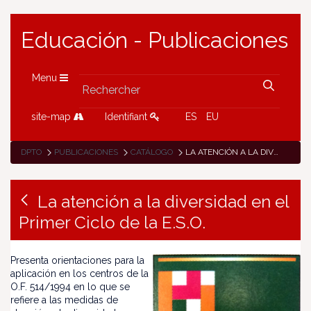
Educación - Publicaciones
Menu
site-map
Identifiant
ES
EU
DPTO
PUBLICACIONES
CATÁLOGO
LA ATENCIÓN A LA DIVERSIDAD EN EL PRIMER CICLO DE LA E.S.O.
La atención a la diversidad en el
Primer Ciclo de la E.S.O.
Presenta orientaciones para la
aplicación en los centros de la
O.F. 514/1994 en lo que se
refiere a las medidas de