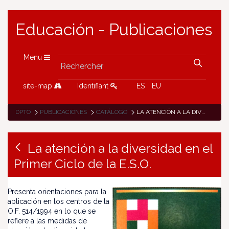
Educación - Publicaciones
Menu
site-map
Identifiant
ES
EU
DPTO
PUBLICACIONES
CATÁLOGO
LA ATENCIÓN A LA DIVERSIDAD EN EL PRIMER CICLO DE LA E.S.O.
La atención a la diversidad en el
Primer Ciclo de la E.S.O.
Presenta orientaciones para la
aplicación en los centros de la
O.F. 514/1994 en lo que se
refiere a las medidas de