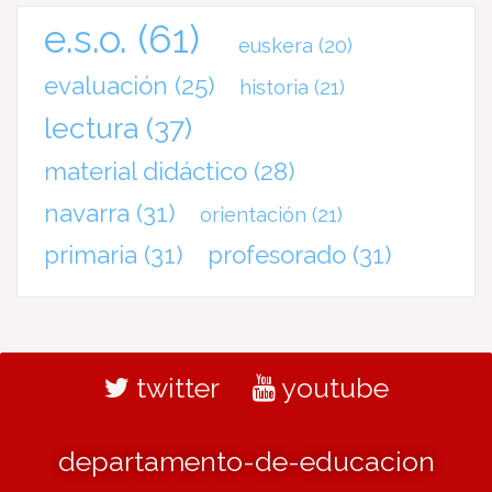
e.s.o.
(61)
euskera
(20)
evaluación
(25)
historia
(21)
lectura
(37)
material didáctico
(28)
navarra
(31)
orientación
(21)
primaria
(31)
profesorado
(31)
twitter
youtube
departamento-de-educacion