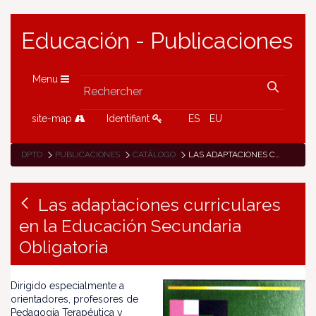
Educación - Publicaciones
Menu
site-map
Identifiant
ES
EU
DPTO
PUBLICACIONES
CATÁLOGO
LAS ADAPTACIONES CURRICULARES EN LA EDUCACIÓN SECUNDARIA OBLIGATORIA
Las adaptaciones curriculares
en la Educación Secundaria
Obligatoria
Dirigido especialmente a
orientadores, profesores de
Pedagogía Terapéutica y