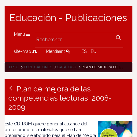
Educación - Publicaciones
Menu
site-map
Identifiant
ES
EU
DPTO
PUBLICACIONES
CATÁLOGO
PLAN DE MEJORA DE LAS COMPETENCIAS LECTORAS, 2008-2009
Plan de mejora de las
competencias lectoras, 2008-
2009
Este CD-ROM quiere poner al alcance del
profesorado los materiales que se han
preparado y elaborado para el Plan de Mejora