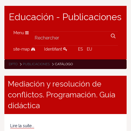
Educación - Publicaciones
Menu
site-map
Identifiant
ES
EU
DPTO
PUBLICACIONES
CATÁLOGO
Mediación y resolución de
conflictos. Programación. Guía
didáctica
Lire la suite...