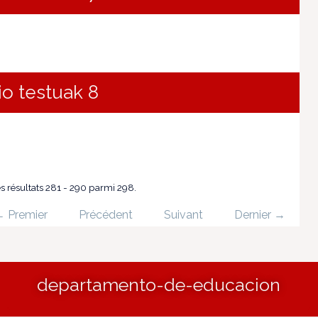
io testuak 8
s résultats 281 - 290 parmi 298.
 Premier
Précédent
Suivant
Dernier →
departamento-de-educacion